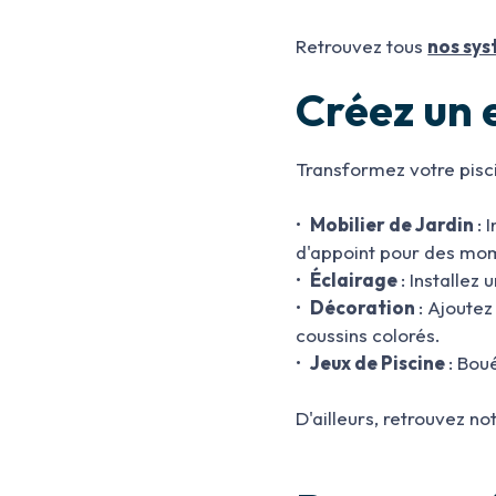
Retrouvez tous
nos sys
Créez un 
Transformez votre piscin
•
Mobilier de Jardin
: 
d'appoint pour des mo
•
Éclairage
: Installez
•
Décoration
: Ajoute
coussins colorés.
•
Jeux de Piscine
: Bou
D'ailleurs, retrouvez no