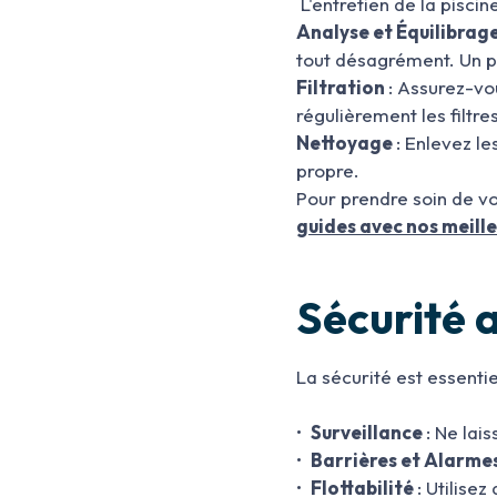
L'entretien de la pisci
Analyse et Équilibrage
tout désagrément. Un pH
Filtration
: Assurez-vo
régulièrement les filtre
Nettoyage
: Enlevez le
propre.
Pour prendre soin de vo
guides avec nos meille
Sécurité 
La sécurité est essentie
•
Surveillance
: Ne lai
•
Barrières et Alarme
•
Flottabilité
: Utilise