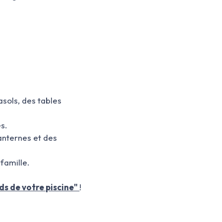
asols, des tables
es.
anternes et des
 famille.
s de votre piscine"
!