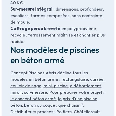
40 K€.
Sur-mesure intégral
: dimensions, profondeur,
escaliers, formes composées, sans contrainte
de moule.
Coffrage perdu breveté
en polypropylène
recyclé : terrassement maîtrisé et chantier plus
rapide.
Nos modèles de piscines
en béton armé
Concept Piscines Abris décline tous les
modèles en béton armé :
rectangulaire
,
carrée
,
couloir de nage
,
mini-piscine
,
à débordement
,
miroir
,
sur-mesure
. Pour préparer votre projet :
le concept béton armé
,
le prix d'une piscine
béton
,
béton ou coque : que choisir ?
.
Distributeurs proches : Poitiers, Châtellerault,