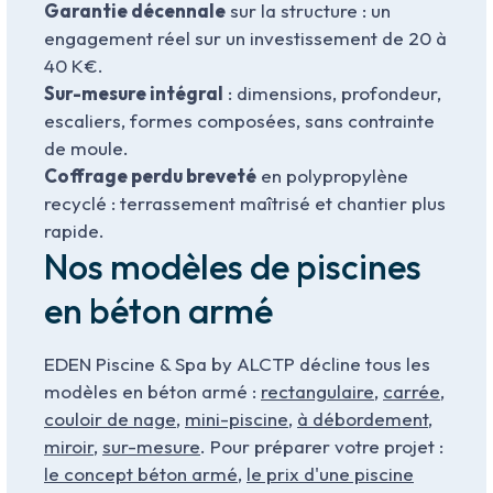
Garantie décennale
sur la structure : un
engagement réel sur un investissement de 20 à
40 K€.
Sur-mesure intégral
: dimensions, profondeur,
escaliers, formes composées, sans contrainte
de moule.
Coffrage perdu breveté
en polypropylène
recyclé : terrassement maîtrisé et chantier plus
rapide.
Nos modèles de piscines
en béton armé
EDEN Piscine & Spa by ALCTP décline tous les
modèles en béton armé :
rectangulaire
,
carrée
,
couloir de nage
,
mini-piscine
,
à débordement
,
miroir
,
sur-mesure
. Pour préparer votre projet :
le concept béton armé
,
le prix d'une piscine